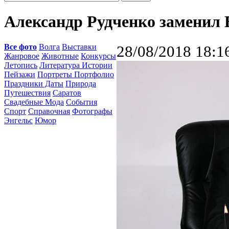
Александр Рудченко заменил 
Все фото
Волга
Выставки
28/08/2018 18:1
Жанровое
Животные
Конкурсы
Летопись
Литература Истории
Пейзажи
Портреты Портфолио
Праздники Даты
Природа
Путешествия
Саратов
Свадебные Мода
События
Спорт
Справочная
Фотографы
Энгельс
Юмор