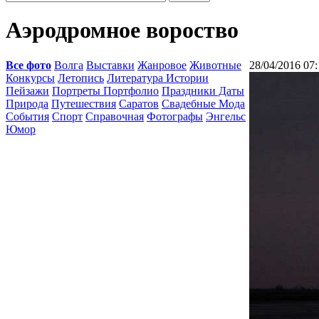
Аэродромное вороство
Все фото
Волга
Выставки
Жанровое
Животные
28/04/2016 07:
Конкурсы
Летопись
Литература Истории
Пейзажи
Портреты Портфолио
Праздники Даты
Природа
Путешествия
Саратов
Свадебные Мода
События
Спорт
Справочная
Фотографы
Энгельс
Юмор