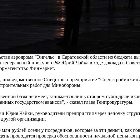
стве аэродрома "Энгельс" в Саратовской области из бюджета вы
ил генеральный прокурор РФ Юрий Чайка в ходе доклада в Совет
ормагентство Финмаркет.
м, подведомственное Спецстрою предприятие "Спецстройинжин
строительных работ для Минобороны.
венной базы не имеет, занимается лишь отбором субподрядчиков
анных государством авансов", - сказал глава Генпрокуратуры.
и Юрия Чайки, руководители предприятия через цепочку струк
 другой организации.
 млн рублей осели у посредников, которые за эти деньги, как гов
ень проводится проверка обоснованности начальной цены контр