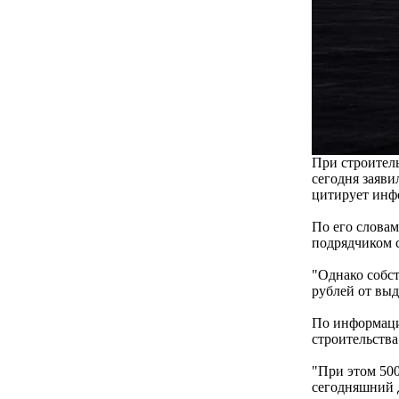
При строитель
сегодня заяв
цитирует инф
По его слова
подрядчиком 
"Однако собст
рублей от выд
По информаци
строительства
"При этом 500
сегодняшний д