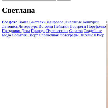
Светлана
Все фото
Волга
Выставки
Жанровое
Животные
Конкурсы
0
Летопись
Литература Истории
Пейзажи
Портреты Портфолио
Праздники Даты
Природа
Путешествия
Саратов
Свадебные
Мода
События
Спорт
Справочная
Фотографы
Энгельс
Юмор