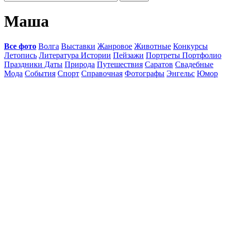
Маша
Все фото
Волга
Выставки
Жанровое
Животные
Конкурсы
Летопись
Литература Истории
Пейзажи
Портреты Портфолио
Праздники Даты
Природа
Путешествия
Саратов
Свадебные
Мода
События
Спорт
Справочная
Фотографы
Энгельс
Юмор