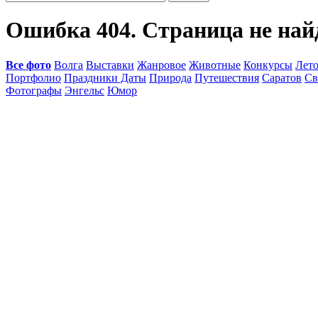
Ошибка 404. Страница не най
Все фото
Волга
Выставки
Жанровое
Животные
Конкурсы
Лет
Портфолио
Праздники Даты
Природа
Путешествия
Саратов
Св
Фотографы
Энгельс
Юмор