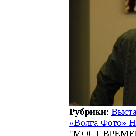
Рубрики
:
Выст
«Волга Фото» Н
"МОСТ ВРЕМЕН