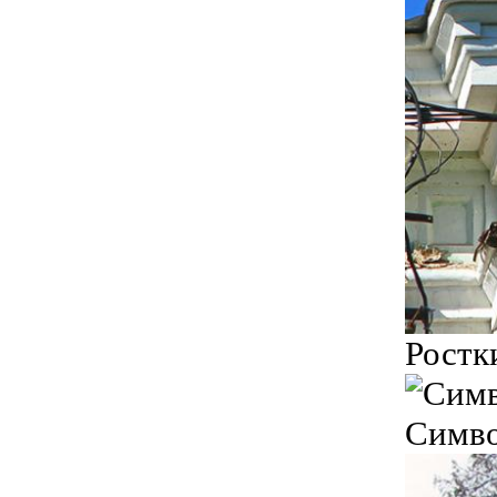
Ростк
Симво