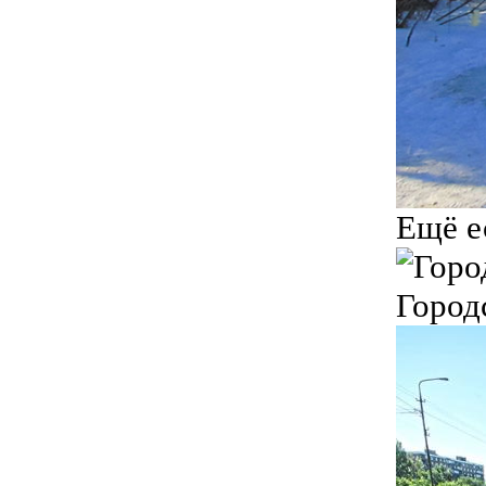
Ещё е
Город