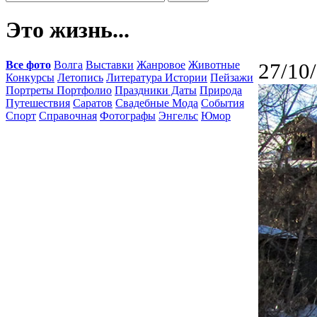
Это жизнь...
Все фото
Волга
Выставки
Жанровое
Животные
27/10
Конкурсы
Летопись
Литература Истории
Пейзажи
Портреты Портфолио
Праздники Даты
Природа
Путешествия
Саратов
Свадебные Мода
События
Спорт
Справочная
Фотографы
Энгельс
Юмор