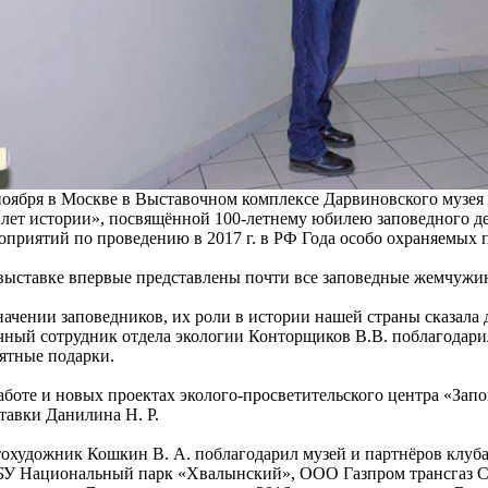
ноября в Москве в Выставочном комплексе Дарвиновского музея
 лет истории», посвящённой 100-летнему юбилею заповедного де
оприятий по проведению в 2017 г. в РФ Года особо охраняемых
выставке впервые представлены почти все заповедные жемчужи
начении заповедников, их роли в истории нашей страны сказала 
чный сотрудник отдела экологии Конторщиков В.В. поблагодари
ятные подарки.
аботе и новых проектах эколого-просветительского центра «Запо
тавки Данилина Н. Р.
охудожник Кошкин В. А. поблагодарил музей и партнёров клуба
У Национальный парк «Хвалынский», ООО Газпром трансгаз Са