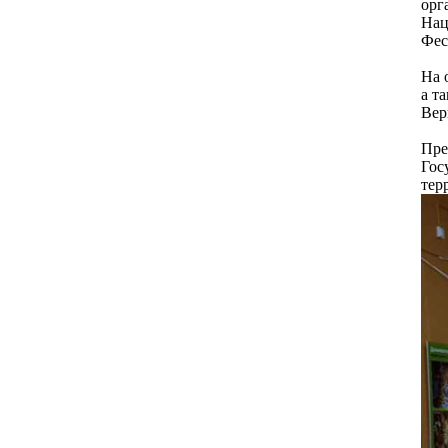
орг
Нац
Фес
На 
а т
Вер
Пре
Гос
тер