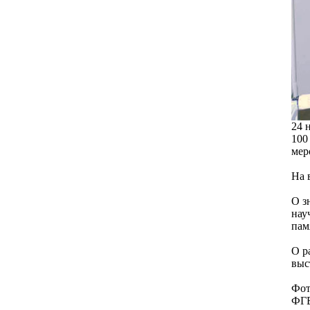
24 
100
мер
На 
О з
нау
пам
О р
выс
Фот
ФГБ