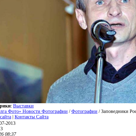
рики
:
Выставки
лга Фото» Новости Фотографии
/
Фотографии
/ Заповедники Рос
 сайта
|
Контакты Сайта
07-2013
13
26 08:37