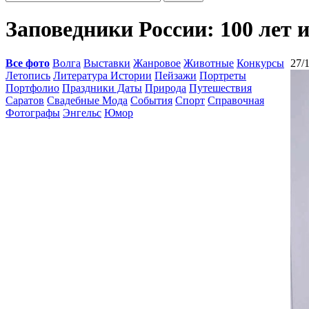
Заповедники России: 100 лет 
Все фото
Волга
Выставки
Жанровое
Животные
Конкурсы
27/
Летопись
Литература Истории
Пейзажи
Портреты
Портфолио
Праздники Даты
Природа
Путешествия
Саратов
Свадебные Мода
События
Спорт
Справочная
Фотографы
Энгельс
Юмор