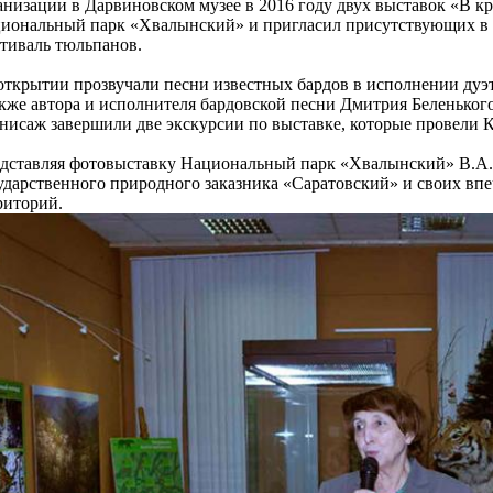
анизации в Дарвиновском музее в 2016 году двух выставок «В к
иональный парк «Хвалынский» и пригласил присутствующих в 
тиваль тюльпанов.
открытии прозвучали песни известных бардов в исполнении дуэ
акже автора и исполнителя бардовской песни Дмитрия Беленького
нисаж завершили две экскурсии по выставке, которые провели 
дставляя фотовыставку Национальный парк «Хвалынский» В.А. 
ударственного природного заказника «Саратовский» и своих вп
риторий.