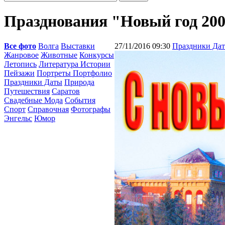
Празднования "Новый год 20
Все фото
Волга
Выставки
27/11/2016 09:30
Праздники Да
Жанровое
Животные
Конкурсы
Летопись
Литература Истории
Пейзажи
Портреты Портфолио
Праздники Даты
Природа
Путешествия
Саратов
Свадебные Мода
События
Спорт
Справочная
Фотографы
Энгельс
Юмор