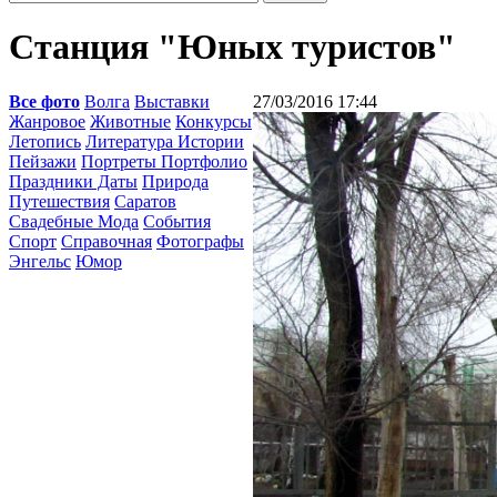
Станция "Юных туристов"
Все фото
Волга
Выставки
27/03/2016 17:44
Жанровое
Животные
Конкурсы
Летопись
Литература Истории
Пейзажи
Портреты Портфолио
Праздники Даты
Природа
Путешествия
Саратов
Свадебные Мода
События
Спорт
Справочная
Фотографы
Энгельс
Юмор