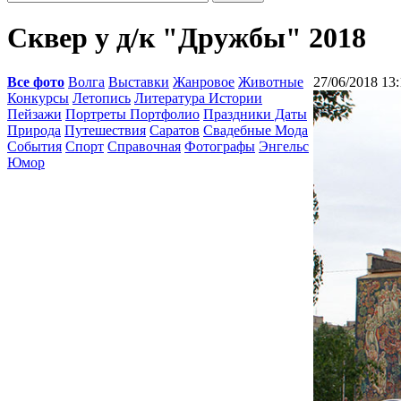
Сквер у д/к "Дружбы" 2018
Все фото
Волга
Выставки
Жанровое
Животные
27/06/2018 13:
Конкурсы
Летопись
Литература Истории
Пейзажи
Портреты Портфолио
Праздники Даты
Природа
Путешествия
Саратов
Свадебные Мода
События
Спорт
Справочная
Фотографы
Энгельс
Юмор