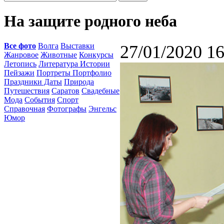
На защите родного неба
Все фото
Волга
Выставки
27/01/2020 16
Жанровое
Животные
Конкурсы
Летопись
Литература Истории
Пейзажи
Портреты Портфолио
Праздники Даты
Природа
Путешествия
Саратов
Свадебные
Мода
События
Спорт
Справочная
Фотографы
Энгельс
Юмор