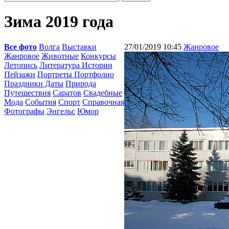
Зима 2019 года
Все фото
Волга
Выставки
27/01/2019 10:45
Жанровое
Жанровое
Животные
Конкурсы
Летопись
Литература Истории
Пейзажи
Портреты Портфолио
Праздники Даты
Природа
Путешествия
Саратов
Свадебные
Мода
События
Спорт
Справочная
Фотографы
Энгельс
Юмор