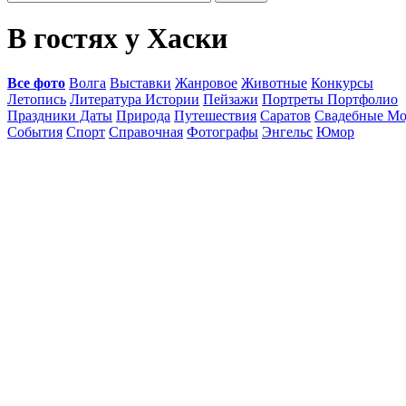
В гостях у Хаски
Все фото
Волга
Выставки
Жанровое
Животные
Конкурсы
Летопись
Литература Истории
Пейзажи
Портреты Портфолио
Праздники Даты
Природа
Путешествия
Саратов
Свадебные Мо
События
Спорт
Справочная
Фотографы
Энгельс
Юмор