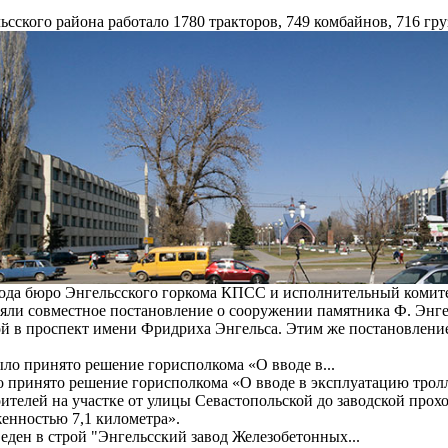
ьсского района работало 1780 тракторов, 749 комбайнов, 716 гр
года бюро Энгельсского горкома КПСС и исполнительный комит
яли совместное постановление о сооружении памятника Ф. Энг
й в проспект имени Фридриха Энгельса. Этим же постановлени
о принято решение горисполкома «О вводе в эксплуатацию тро
ителей на участке от улицы Севастопольской до заводской про
енностью 7,1 километра».