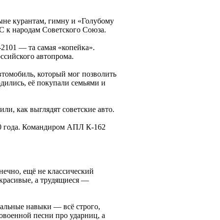
ыне курантам, гимну и «Голубому
С к народам Советского Союза.
-2101 — та самая «копейка».
оссийского автопрома.
втомобиль, который мог позволить
рдились, её покупали семьями и
ли, как выглядят советские авто.
70 года. Командиром АПЛ К-162
нечно, ещё не классический
о красивые, а трудящиеся —
альные навыки — всё строго,
овоенной песни про ударниц, а