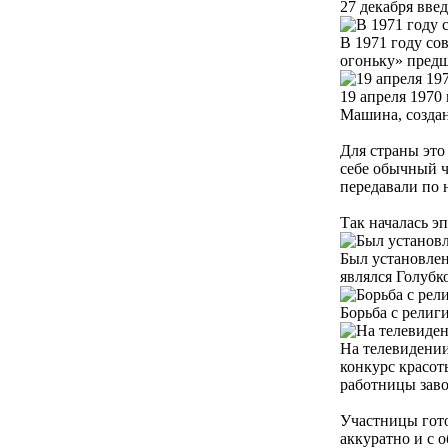
27 декабря вве
В 1971 году со
огоньку» предш
19 апреля 1970
Машина, создан
Для страны это
себе обычный ч
передавали по н
Так началась э
Был установлен
являлся Голуб
Борьба с религ
На телевидении
конкурс красот
работницы заво
Участницы гото
аккуратно и с 