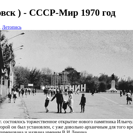
вск ) - СССР-Мир 1970 год
1
Летопись
 г. состоялось торжественное открытие нового памятника Ильичу.
торой он был установлен, с уже довольно архаичным для того в
еименована и названа именем В.И Ленина.