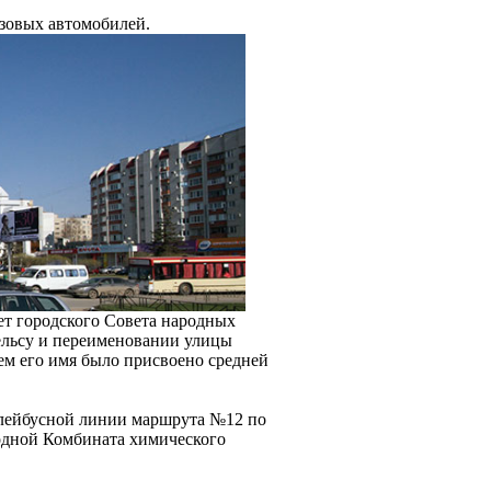
узовых автомобилей.
ет городского Совета народных
ельсу и переименовании улицы
ем его имя было присвоено средней
ллейбусной линии маршрута №12 по
ходной Комбината химического