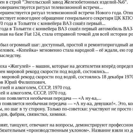
ден в строй "Энгельсский завод Железобетонных изделий-№6".
вершенствуется ритуал телевизионной встречи Нового года. Отн
ествует новогоднее обращение генерального секретаря ЦК КПС
 года в Тольятти с конвейера ВАЗ сошёл первый автомобиль ВАЗ
ная на базе Fiat 124, стала отправной точкой для всей истории р
 был огромный шаг: доступный, простой и ремонтопригодный а
еловек. «Копейка» мгновенно стала народной – её ждали, ею го
аследству.
поха «Жигулей» – машин, которые на десятилетия вперёд определи
 мировой рекорд скорости под водой, состоялись 18 декабря 19
ков Юрий Филиппович.
ией и алкоголем, СССР, 1970 год.
 появляется необычная передача — «А ну-ка, девушки!». Это, ко
ы, но шаг в ту сторону. Только по-советски: участвуют не прост
дов, фабрик, связистки, химики.
вят, танцуют, отвечают на вопросы, демонстрируют профессион
обязательным «производственным уклоном». Название взяли из д