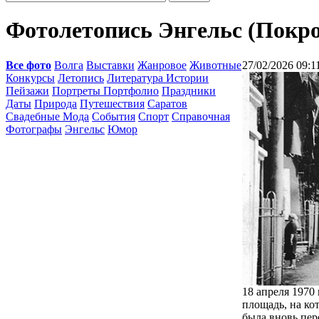
Фотолетопись Энгельс (Покро
Все фото
Волга
Выставки
Жанровое
Животные
27/02/2026 09:1
Конкурсы
Летопись
Литература Истории
Пейзажи
Портреты Портфолио
Праздники
Даты
Природа
Путешествия
Саратов
Свадебные Мода
События
Спорт
Справочная
Фотографы
Энгельс
Юмор
18 апреля 1970
площадь, на ко
была вновь пер