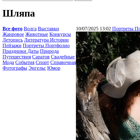
Шляпа
Все фото
Волга
Выставки
10/07/2025 13:02
Портреты П
Жанровое
Животные
Конкурсы
Летопись
Литература Истории
Пейзажи
Портреты Портфолио
Праздники Даты
Природа
Путешествия
Саратов
Свадебные
Мода
События
Спорт
Справочная
Фотографы
Энгельс
Юмор