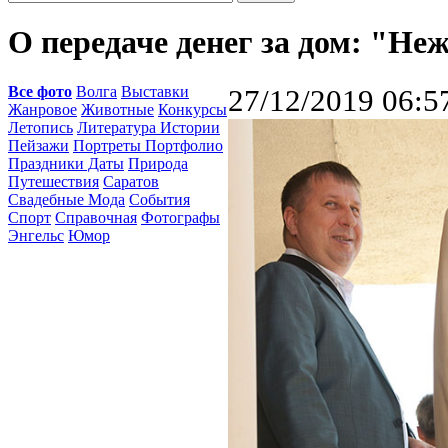
О передаче денег за дом: "Неж
Все фото
Волга
Выставки
27/12/2019 06:5
Жанровое
Животные
Конкурсы
Летопись
Литература Истории
Пейзажи
Портреты Портфолио
Праздники Даты
Природа
Путешествия
Саратов
Свадебные Мода
События
Спорт
Справочная
Фотографы
Энгельс
Юмор