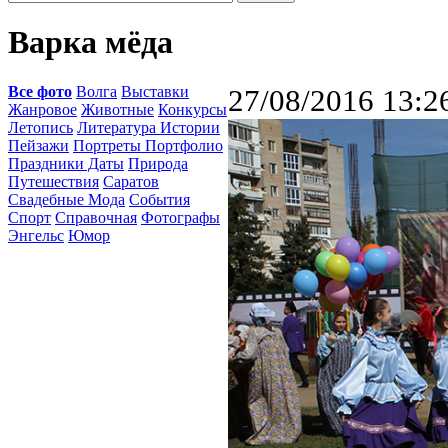
Варка мёда
Все фото
Волга
Выставки
27/08/2016 13:2
Жанровое
Животные
Конкурсы
Летопись
Литература Истории
Пейзажи
Портреты Портфолио
Праздники Даты
Природа
Путешествия
Саратов
Свадебные Мода
События
Спорт
Справочная
Фотографы
Энгельс
Юмор