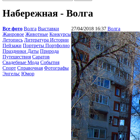
Набережная - Волга
Все фото
Волга
Выставки
27/04/2018 16:37
Волга
Жанровое
Животные
Конкурсы
Летопись
Литература Истории
Пейзажи
Портреты Портфолио
Праздники Даты
Природа
Путешествия
Саратов
Свадебные Мода
События
Спорт
Справочная
Фотографы
Энгельс
Юмор