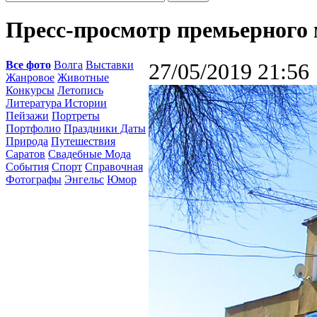
Пресс-просмотр премьерного 
Все фото
Волга
Выставки
27/05/2019 21:56
Жанровое
Животные
Конкурсы
Летопись
Литература Истории
Пейзажи
Портреты
Портфолио
Праздники Даты
Природа
Путешествия
Саратов
Свадебные Мода
События
Спорт
Справочная
Фотографы
Энгельс
Юмор