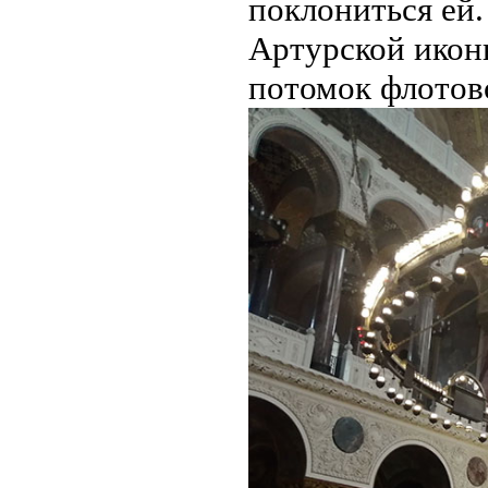
поклониться ей.
Артурской икон
потомок флотов