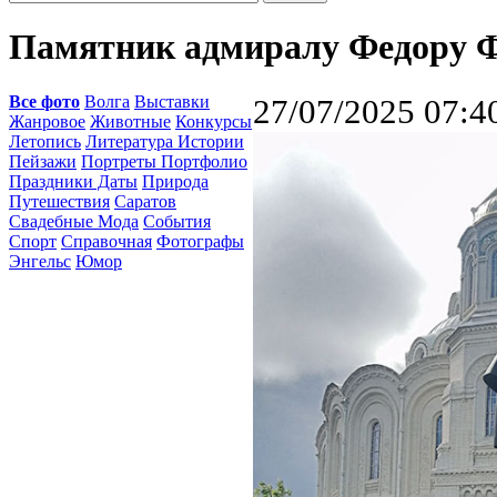
Памятник адмиралу Федору Ф
Все фото
Волга
Выставки
27/07/2025 07:4
Жанровое
Животные
Конкурсы
Летопись
Литература Истории
Пейзажи
Портреты Портфолио
Праздники Даты
Природа
Путешествия
Саратов
Свадебные Мода
События
Спорт
Справочная
Фотографы
Энгельс
Юмор