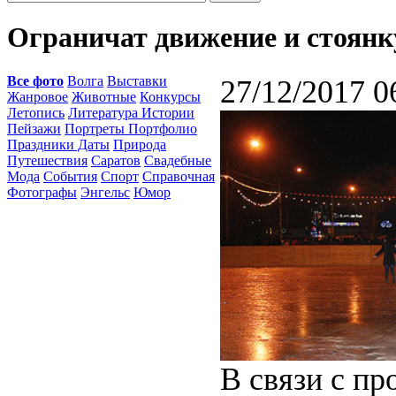
Ограничат движение и стоянк
Все фото
Волга
Выставки
27/12/2017 0
Жанровое
Животные
Конкурсы
Летопись
Литература Истории
Пейзажи
Портреты Портфолио
Праздники Даты
Природа
Путешествия
Саратов
Свадебные
Мода
События
Спорт
Справочная
Фотографы
Энгельс
Юмор
В связи с п