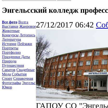
Энгельсский колледж профес
Все фото
Волга
27/12/2017 06:42
Со
Выставки
Жанровое
Животные
Конкурсы
Летопись
Литература
Истории
Пейзажи
Портреты
Портфолио
Праздники Даты
Природа
Путешествия
Саратов
Свадебные
Мода
События
Спорт
Справочная
Фотографы
Энгельс
Юмор
ГАПОУ СО "Энгельс