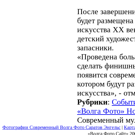
После завершени
будет размещена
искусства XX ве
детский художес
запасники.
«Проведена боль
сделать финишны
появится соврем
котором будут р
искусства», - от
Рубрики
:
Событ
«Волга Фото» Н
Современный му
Фотографии Современный Волга Фото Саратов Энгельс
|
Карта
«Волга Фото Сайт» 20