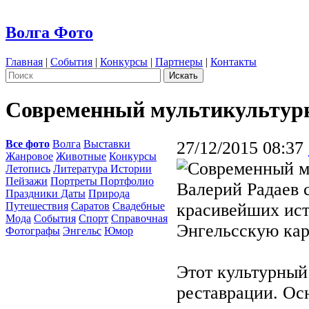
Волга Фото
Главная
|
События
|
Конкурсы
|
Партнеры
|
Контакты
Современный мультикультур
Все фото
Волга
Выставки
27/12/2015 08:37
Жанровое
Животные
Конкурсы
Летопись
Литература Истории
Пейзажи
Портреты Портфолио
Валерий Радаев 
Праздники Даты
Природа
Путешествия
Саратов
Свадебные
красивейших ист
Мода
События
Спорт
Справочная
Энгельсскую кар
Фотографы
Энгельс
Юмор
Этот культурный
реставрации. Ос