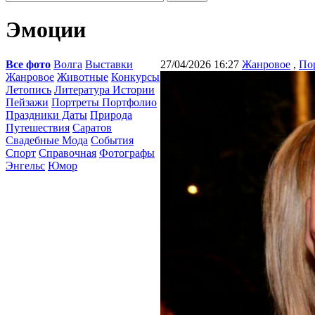
Эмоции
Все фото
Волга
Выставки
27/04/2026 16:27
Жанровое
,
По
Жанровое
Животные
Конкурсы
Летопись
Литература Истории
Пейзажи
Портреты Портфолио
Праздники Даты
Природа
Путешествия
Саратов
Свадебные Мода
События
Спорт
Справочная
Фотографы
Энгельс
Юмор