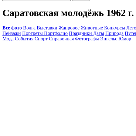
Саратовская молодёжь 1962 г.
Все фото
Волга
Выставки
Жанровое
Животные
Конкурсы
Лет
Пейзажи
Портреты Портфолио
Праздники Даты
Природа
Путе
Мода
События
Спорт
Справочная
Фотографы
Энгельс
Юмор