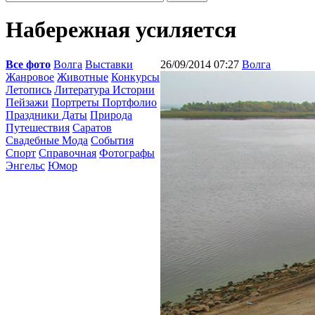
Набережная усиляется
Все фото
Волга
Выставки
26/09/2014 07:27
Волга
Жанровое
Животные
Конкурсы
Летопись
Литература Истории
Пейзажи
Портреты Портфолио
Праздники Даты
Природа
Путешествия
Саратов
Свадебные Мода
События
Спорт
Справочная
Фотографы
Энгельс
Юмор