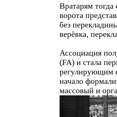
Вратарям тогда 
ворота представ
без перекладины
верёвка, перекл
Ассоциация полу
(FA) и стала п
регулирующим ф
начало формали
массовый и орг