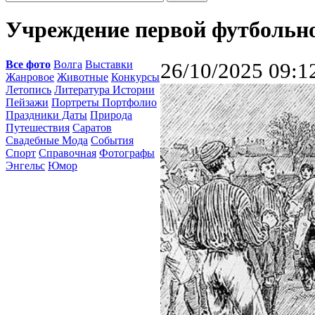
Учреждение первой футбольн
Все фото
Волга
Выставки
26/10/2025 09:1
Жанровое
Животные
Конкурсы
Летопись
Литература Истории
Пейзажи
Портреты Портфолио
Праздники Даты
Природа
Путешествия
Саратов
Свадебные Мода
События
Спорт
Справочная
Фотографы
Энгельс
Юмор