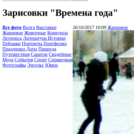
Зарисовки "Времена года"
Все фото
Волга
Выставки
26/10/2017 10:09
Жанровое
Жанровое
Животные
Конкурсы
Летопись
Литература Истории
Пейзажи
Портреты Портфолио
Праздники Даты
Природа
Путешествия
Саратов
Свадебные
Мода
События
Спорт
Справочная
Фотографы
Энгельс
Юмор