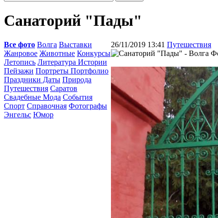
Санаторий "Пады"
Все фото
Волга
Выставки
26/11/2019 13:41
Путешествия
Жанровое
Животные
Конкурсы
Летопись
Литература Истории
Пейзажи
Портреты Портфолио
Праздники Даты
Природа
Путешествия
Саратов
Свадебные Мода
События
Спорт
Справочная
Фотографы
Энгельс
Юмор