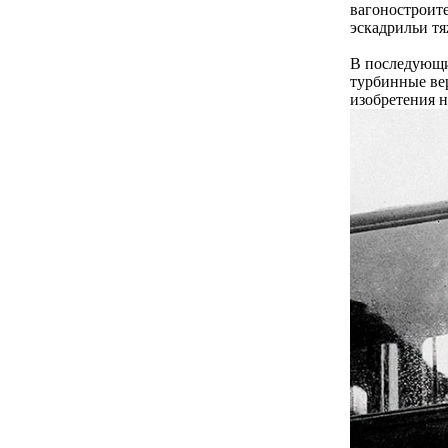
вагоностроите
эскадрильи т
В последующи
турбинные ве
изобретения н