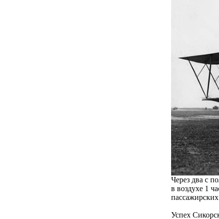
Через два с п
в воздухе 1 ч
пассажирских
Успех Сикорск