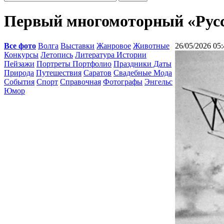
Первый многомоторный «Русс
Все фото
Волга
Выставки
Жанровое
Животные
26/05/2026 05:
Конкурсы
Летопись
Литература Истории
Пейзажи
Портреты Портфолио
Праздники Даты
Природа
Путешествия
Саратов
Свадебные Мода
События
Спорт
Справочная
Фотографы
Энгельс
Юмор