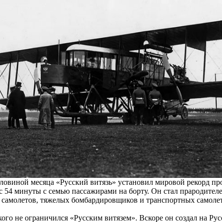
оловиной месяца «Русский витязь» установил мировой рекорд пр
ас 54 минуты с семью пассажирами на борту. Он стал прародите
 самолетов, тяжелых бомбардировщиков и транспортных самолет
ого не ограничился «Русским витязем». Вскоре он создал на Ру