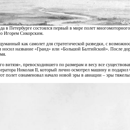
ода в Петербурге состоялся первый в мире полет многомоторного
го Игорем Сикорским.
думанный как самолет для стратегической разведки, с возможно
н носил название «Гранд» или «Большой Балтийский». После до
мя.
го витязя», превосходившего по размерам и весу все существова
ератора Николая II, который лично осмотрел машину и подарил 
от полет ознаменовал начало новой эры в авиации – эры тяжелы