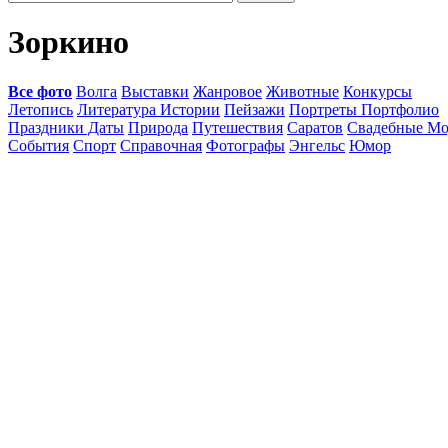
Зоркино
Все фото
Волга
Выставки
Жанровое
Животные
Конкурсы
Летопись
Литература Истории
Пейзажи
Портреты Портфолио
Праздники Даты
Природа
Путешествия
Саратов
Свадебные Мо
События
Спорт
Справочная
Фотографы
Энгельс
Юмор