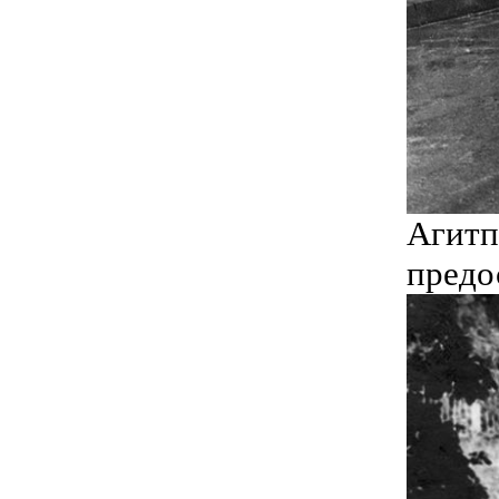
Агитп
предо