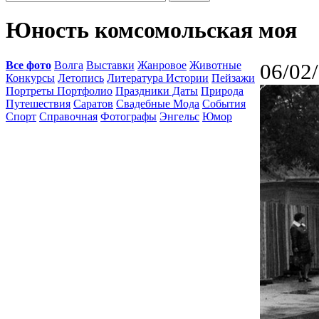
Юность комсомольская моя
Все фото
Волга
Выставки
Жанровое
Животные
06/02
Конкурсы
Летопись
Литература Истории
Пейзажи
Портреты Портфолио
Праздники Даты
Природа
Путешествия
Саратов
Свадебные Мода
События
Спорт
Справочная
Фотографы
Энгельс
Юмор