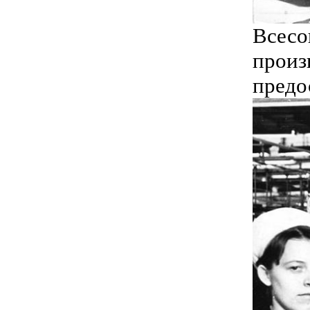
Всесо
произ
предо