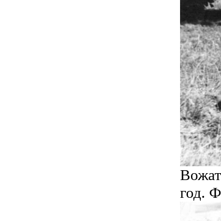
Вожат
год. 