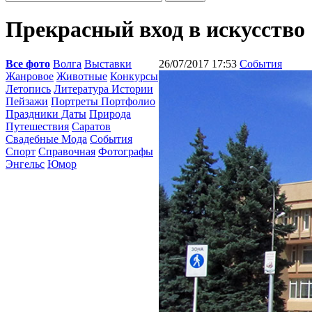
Прекрасный вход в искусство
Все фото
Волга
Выставки
26/07/2017 17:53
События
Жанровое
Животные
Конкурсы
Летопись
Литература Истории
Пейзажи
Портреты Портфолио
Праздники Даты
Природа
Путешествия
Саратов
Свадебные Мода
События
Спорт
Справочная
Фотографы
Энгельс
Юмор