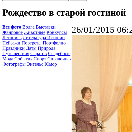
Рождество в старой гостиной
Все фото
Волга
Выставки
26/01/2015 06:
Жанровое
Животные
Конкурсы
Летопись
Литература Истории
Пейзажи
Портреты Портфолио
Праздники Даты
Природа
Путешествия
Саратов
Свадебные
Мода
События
Спорт
Справочная
Фотографы
Энгельс
Юмор