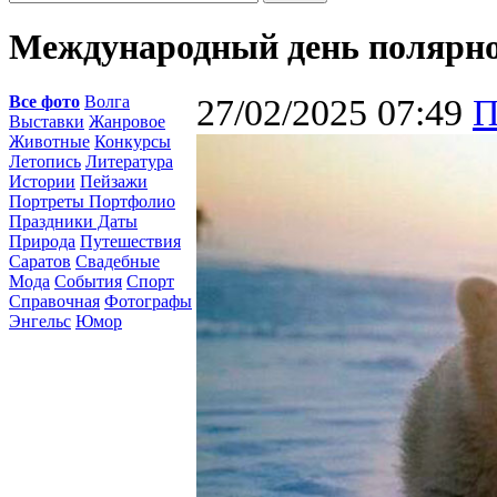
Международный день полярног
Все фото
Волга
27/02/2025 07:49
П
Выставки
Жанровое
Животные
Конкурсы
Летопись
Литература
Истории
Пейзажи
Портреты Портфолио
Праздники Даты
Природа
Путешествия
Саратов
Свадебные
Мода
События
Спорт
Справочная
Фотографы
Энгельс
Юмор