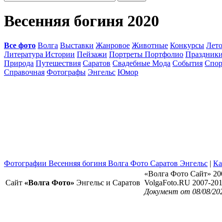
Весенняя богиня 2020
Все фото
Волга
Выставки
Жанровое
Животные
Конкурсы
Лет
Литература Истории
Пейзажи
Портреты Портфолио
Праздник
Природа
Путешествия
Саратов
Свадебные Мода
События
Спор
Справочная
Фотографы
Энгельс
Юмор
Фотографии Весенняя богиня Волга Фото Саратов Энгельс
|
Ка
«Волга Фото Сайт» 20
Сайт
«Волга Фото»
Энгельс и Саратов
VolgaFoto.RU 2007-20
Документ от 08/08/20