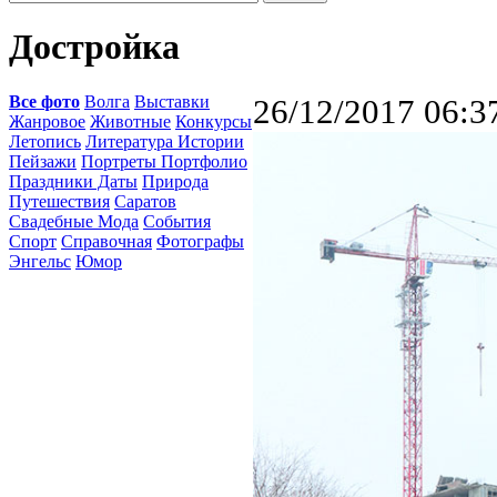
Достройка
Все фото
Волга
Выставки
26/12/2017 06:3
Жанровое
Животные
Конкурсы
Летопись
Литература Истории
Пейзажи
Портреты Портфолио
Праздники Даты
Природа
Путешествия
Саратов
Свадебные Мода
События
Спорт
Справочная
Фотографы
Энгельс
Юмор