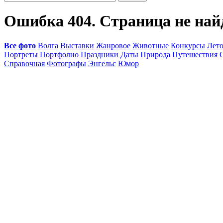
Ошибка 404. Страница не най
Все фото
Волга
Выставки
Жанровое
Животные
Конкурсы
Лет
Портреты Портфолио
Праздники Даты
Природа
Путешествия
Справочная
Фотографы
Энгельс
Юмор