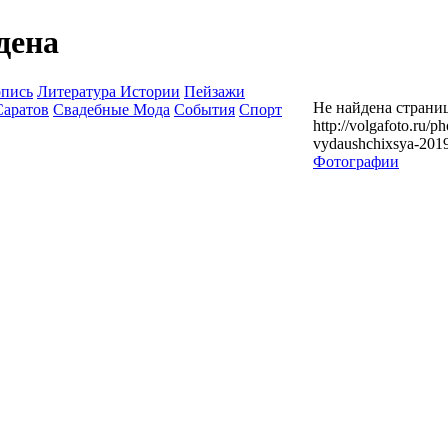
дена
опись
Литература Истории
Пейзажи
Не найдена страниц
Саратов
Свадебные Мода
События
Спорт
http://volgafoto.ru/p
vydaushchixsya-201
Фотографии