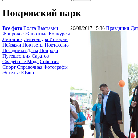
Покровский парк
Все фото
Волга
Выставки
26/08/2017 15:36
Праздники Да
Жанровое
Животные
Конкурсы
Летопись
Литература Истории
Пейзажи
Портреты Портфолио
Праздники Даты
Природа
Путешествия
Саратов
Свадебные Мода
События
Спорт
Справочная
Фотографы
Энгельс
Юмор