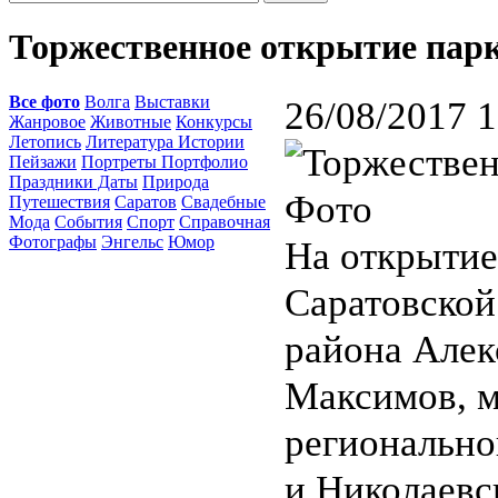
Торжественное открытие пар
Все фото
Волга
Выставки
26/08/2017 1
Жанровое
Животные
Конкурсы
Летопись
Литература Истории
Пейзажи
Портреты Портфолио
Праздники Даты
Природа
Путешествия
Саратов
Свадебные
Мода
События
Спорт
Справочная
Фотографы
Энгельс
Юмор
На открытие
Саратовской
района Алек
Максимов, м
регионально
и Николаев