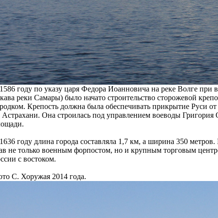
1586 году по указу царя Федора Иоанновича на реке Волге при
кава реки Самары) было начато строительство сторожевой крепо
родком. Крепость должна была обеспечивать прикрытие Руси от 
 Астрахани. Она строилась под управлением воеводы Григория
лощади.
1636 году длина города составляла 1,7 км, а ширина 350 метров.
ав не только военным форпостом, но и крупным торговым центр
ссии с востоком.
то С. Хоружая 2014 года.