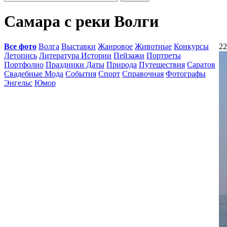
Самара с реки Волги
Все фото
Волга
Выставки
Жанровое
Животные
Конкурсы
22
Летопись
Литература Истории
Пейзажи
Портреты
Портфолио
Праздники Даты
Природа
Путешествия
Саратов
Свадебные Мода
События
Спорт
Справочная
Фотографы
Энгельс
Юмор