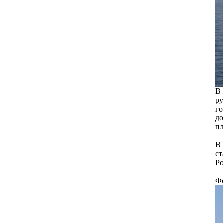
В 
ру
го
до
п
В 
ст
Ро
Фо