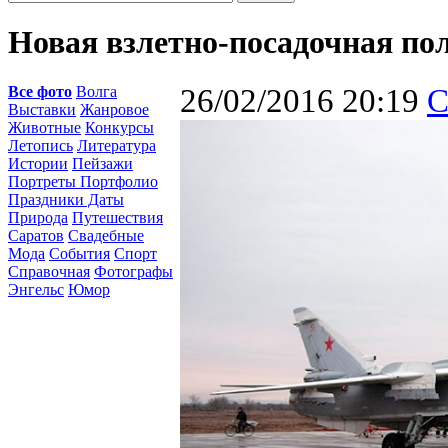
Новая взлетно-посадочная по
Все фото
Волга
26/02/2016 20:19
С
Выставки
Жанровое
Животные
Конкурсы
Летопись
Литература
Истории
Пейзажи
Портреты Портфолио
Праздники Даты
Природа
Путешествия
Саратов
Свадебные
Мода
События
Спорт
Справочная
Фотографы
Энгельс
Юмор