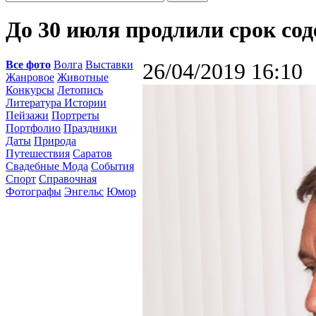
До 30 июля продлили срок со
Все фото
Волга
Выставки
26/04/2019 16:10
Жанровое
Животные
Конкурсы
Летопись
Литература Истории
Пейзажи
Портреты
Портфолио
Праздники
Даты
Природа
Путешествия
Саратов
Свадебные Мода
События
Спорт
Справочная
Фотографы
Энгельс
Юмор