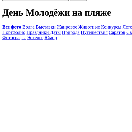
День Молодёжи на пляже
Все фото
Волга
Выставки
Жанровое
Животные
Конкурсы
Лет
Портфолио
Праздники Даты
Природа
Путешествия
Саратов
Св
Фотографы
Энгельс
Юмор