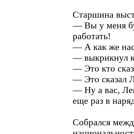
Старшина выст
— Вы у меня бу
работать!
— А как же нас
— выкрикнул кт
— Это кто сказ
— Это сказал 
— Ну а вас, Ле
еще раз в наря
Собрался межд
национальност