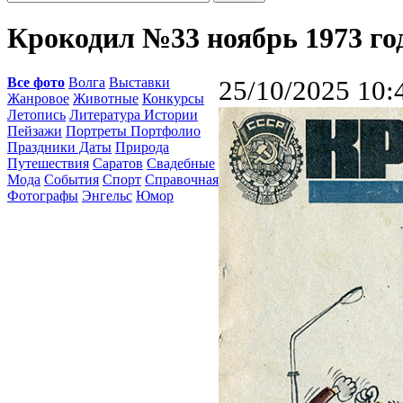
Крокодил №33 ноябрь 1973 го
Все фото
Волга
Выставки
25/10/2025 10:
Жанровое
Животные
Конкурсы
Летопись
Литература Истории
Пейзажи
Портреты Портфолио
Праздники Даты
Природа
Путешествия
Саратов
Свадебные
Мода
События
Спорт
Справочная
Фотографы
Энгельс
Юмор