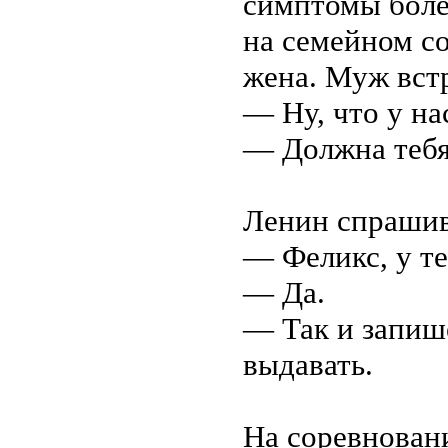
симптомы боле
на семейном со
жена. Муж встр
— Ну, что у на
— Должна тебя
Ленин спрашив
— Феликс, у те
— Да.
— Так и запиш
выдавать.
На соревнован