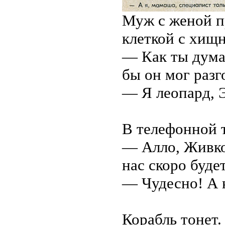
Муж с женой п
клеткой с хищ
— Как ты думае
бы он мог разг
— Я леопард, 
В телефонной 
— Алло, Живко,
нас скоро буде
— Чудесно! А к
Корабль тонет.