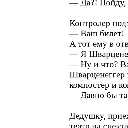
— Да?! Пойду,
Контролер подх
— Ваш билет!
А тот ему в отв
— Я Шварценег
— Ну и что? В
Шварценеггер в
компостер и ко
— Давно бы та
Дедушку, приех
театр на спект