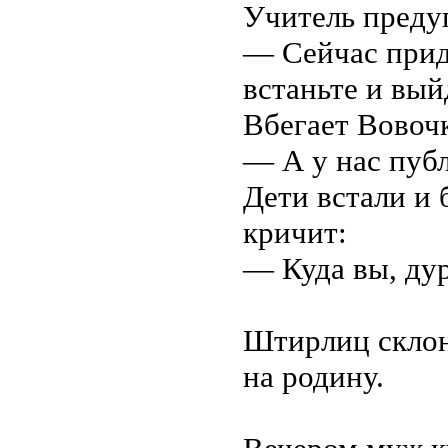
Учитель преду
— Сейчас приде
встаньте и вый
Вбегает Вовочк
— А у нас пуб
Дети встали и 
кричит:
— Куда вы, дур
Штирлиц склон
на родину.