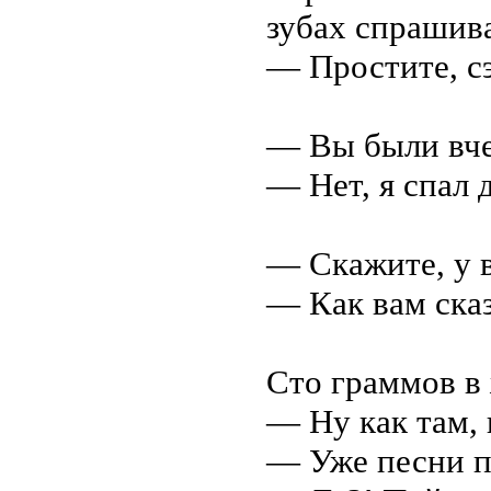
зубах спрашив
— Простите, сэ
— Вы были вче
— Нет, я спал 
— Скажите, у в
— Как вам сказ
Сто граммов в 
— Ну как там, 
— Уже песни 