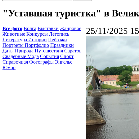
"Уставшая туристка" в Вели
Все фото
Волга
Выставки
Жанровое
25/11/2025 15
Животные
Конкурсы
Летопись
Литература Истории
Пейзажи
Портреты Портфолио
Праздники
Даты
Природа
Путешествия
Саратов
Свадебные Мода
События
Спорт
Справочная
Фотографы
Энгельс
Юмор