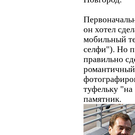
Первоначальн
он хотел сде
мобильный те
селфи"). Но п
правильно сд
романтичный,
фотографиров
туфельку "на
памятник.