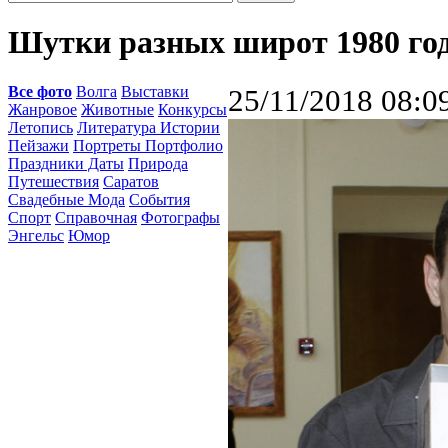
Шутки разных широт 1980 го
Все фото
Волга
Выставки
25/11/2018 08:0
Жанровое
Животные
Конкурсы
Летопись
Литература Истории
Пейзажи
Портреты Портфолио
Праздники Даты
Природа
Путешествия
Саратов
Свадебные Мода
События
Спорт
Справочная
Фотографы
Энгельс
Юмор