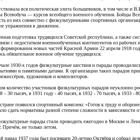
ствовала вся политическая элита большевиков, в том числе и В
ды Всевобуча — курсов всеобщего военного обучения. Бойцы Вс
сть из них совместно с физкультурниками спортивных организа
ие упражнения в движении.
енная подготовка трудящихся Советской республики, а также си
 связи с недостатком военнообученных контингентов из рабочих 
 формирования новых частей Красной Армии 22 апреля 1918 го
сь обязательное военное обучение трудящихся.
чале 1930-х годов физкультурные шествия и парады проводились 
ытиями и памятными датами. К организации таких парадов пр
режиссёров, художников и композиторов.
м количество участников физкультурных парадов неуклонно росл
8 – 30 тысяч, в 1931 году - 40 тысяч, в 1932 - 70 тысяч, в 1933 - 8
 стране появился спортивный комплекс «Готов к труду и оборон
ло сдать нормативы разной степени сложности в зависимости о
изкультурные парады стали проводить ежегодно в Москве и Лени
 Причём, не только летом.
й парад 1937 года был посвящен 20-летию Октября и собрал де