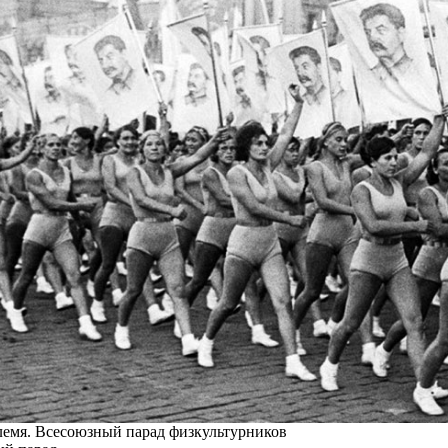
лемя. Всесоюзный парад физкультурников