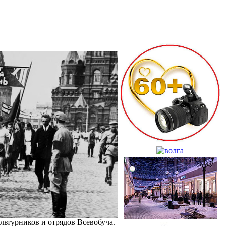
льтурников и отрядов Всевобуча.