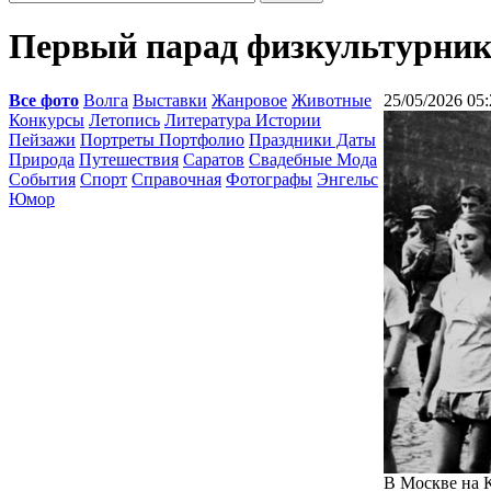
Первый парад физкультурник
Все фото
Волга
Выставки
Жанровое
Животные
25/05/2026 05:
Конкурсы
Летопись
Литература Истории
Пейзажи
Портреты Портфолио
Праздники Даты
Природа
Путешествия
Саратов
Свадебные Мода
События
Спорт
Справочная
Фотографы
Энгельс
Юмор
В Москве на К