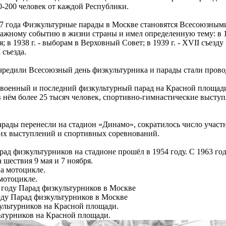
0-200 человек от каждой Республики.
37 года Физкультурные парады в Москве становятся Всесоюзным
ажному событию в жизни страны и имел определенную тему: в 1
; в 1938 г. - выборам в Верховный Совет; в 1939 г. - XVII съезду
съезда.
чредили Всесоюзный день физкультурника и парады стали провод
военный и последний физкультурный парад на Красной площади с
 нём более 25 тысяч человек, спортивно-гимнастические выступ
арады перенесли на стадион «Динамо», сократилось число участ
их выступлений и спортивных соревнований.
ад физкультурников на стадионе прошёл в 1954 году. С 1963 го
 шествия 9 мая и 7 ноября.
мотоцикле.
оду Парад физкультурников в Москве
ьтурников на Красной площади.