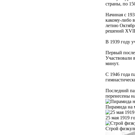
страны, по 15
Начиная с 19
какому-либо в
летию Октября
решений XVII 
В 1939 году у
Первый после
Участвовали в
минут.
С 1946 года п
гимнастическ
Последний пар
перенесены на
Пирамида на 
25 мая 1919 г
Строй физкул