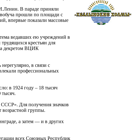
.И.Ленин. В параде приняли
евобуча прошли по площади с
ций, впервые показали массовые
стема ведавших ею учреждений в
и трудящихся крестьян для
да декретом ВЦИК
нерегулярно, в связи с
ивлекали профессиональных
о: в 1924 году – 18 тысяч
0 тысяч.
е СССР». Для получения значков
т возрастной группы.
нграде, а затем — и в других
легации всех Союзных Республик