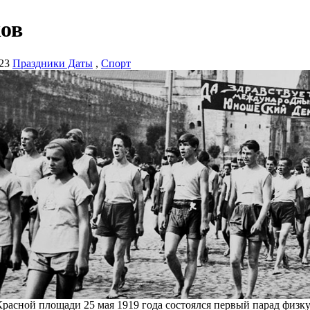
ов
23
Праздники Даты
,
Спорт
расной площади 25 мая 1919 года состоялся первый парад физку