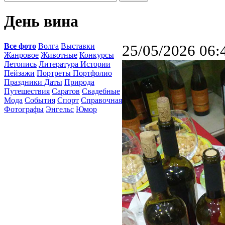
День вина
Все фото
Волга
Выставки
25/05/2026 06:
Жанровое
Животные
Конкурсы
Летопись
Литература Истории
Пейзажи
Портреты Портфолио
Праздники Даты
Природа
Путешествия
Саратов
Свадебные
Мода
События
Спорт
Справочная
Фотографы
Энгельс
Юмор